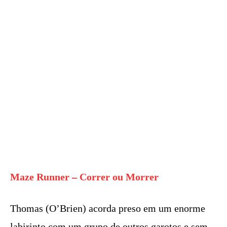
Maze Runner
–
Correr ou Morrer
Thomas (O’Brien) acorda preso em um enorme
labirinto com um grupo de outros garotos e sem