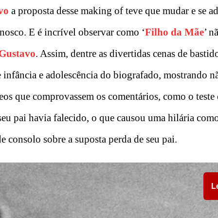
vo
a proposta desse making of teve que mudar e se ad
nosco. E é incrível observar como ‘
Filho da Mãe
’ n
 Gustavo
. Assim, dentre as divertidas cenas de bastido
e infância e adolescência do biografado, mostrando n
deos que comprovassem os comentários, como o teste 
eu pai havia falecido, o que causou uma hilária co
 consolo sobre a suposta perda de seu pai.
L