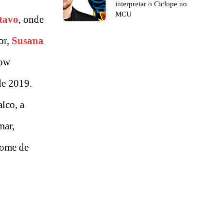
interpretar o Ciclope no
MCU
tavo
, onde
or,
Susana
how
de 2019.
lco, a
mar,
nome de