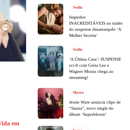
Netflix
Segredos
INACREDITÁVEIS no trailer
do suspense dinamarquês ‘A
Mulher Secreta’
Netflix
‘A Última Casa’: SUSPENSE
sci-fi com Greta Lee e
Wagner Moura chega ao
streaming!
Música
Jessie Ware anuncia clipe de
“Sauna”, novo single do
álbum ‘Superbloom’
Vida em