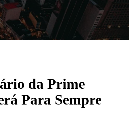
Filmes
Séries
Música
Gênero
tário da Prime
erá Para Sempre