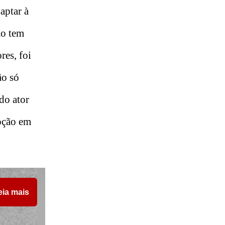
aptar à
ão tem
res, foi
ão só
do ator
moção em
eia mais