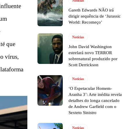
Notícias
influente
Gareth Edwards NÃO irá
dirigir sequência de ‘Jurassic
 um
World: Recomeço’
e
Notícias
Até que
John David Washington
estrelará novo TERROR
o vírus,
sobrenatural produzido por
Scott Derrickson
plataforma
Notícias
‘O Espetacular Homem-
Aranha 3’: Arte inédita revela
detalhes do longa cancelado
de Andrew Garfield com o
Sexteto Sinistro
Notícias