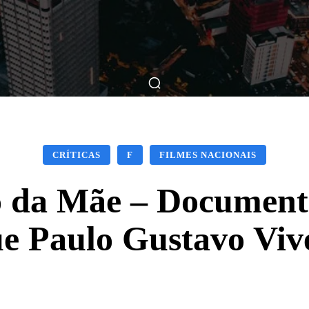
ticas
Breve Nos Cinemas
Matérias
Nos Cinemas
CRÍTICAS
F
FILMES NACIONAIS
ho da Mãe – Documen
ue Paulo Gustavo Viv