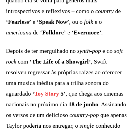
quando ela se volta para gêneros mais
introspectivos e reflexivos – como o
country
de
‘Fearless’
e
‘Speak Now’
, ou o
folk
e o
americana
de
‘Folklore’
e
‘Evermore’
.
Depois de ter mergulhado no
synth-pop
e do
soft
rock
com
‘The Life of a Showgirl’
, Swift
resolveu regressar às próprias raízes ao oferecer
uma música inédita para a trilha sonora do
aguardado
‘
Toy Story
5’
, que chega aos cinemas
nacionais no próximo dia
18 de junho
. Assinando
os versos de um delicioso
country-pop
que apenas
Taylor poderia nos entregar, o
single
conhecido