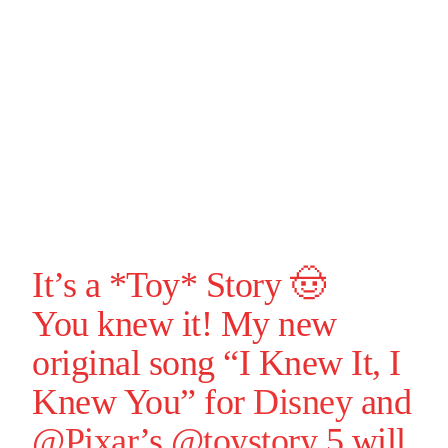
It’s a *Toy* Story 🤠
You knew it! My new
original song “I Knew It, I
Knew You” for
Disney
and
@Pixar
’s
@toystory
5 will