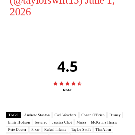
2026
4.5
Nota:
TAGS
Andrew Stanton
Carl Weathers
Conan O'Brien
Disney
Ernie Hudson
featured
Jessica Choi
Maisa
McKenna Harris
Pete Docter
Pixar
Rafael Infante
Taylor Swift
Tim Allen