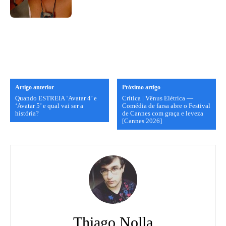
Artigo anterior
Próximo artigo
Quando ESTREIA ‘Avatar 4’ e
Crítica | Vênus Elétrica —
‘Avatar 5’ e qual vai ser a
Comédia de farsa abre o Festival
história?
de Cannes com graça e leveza
[Cannes 2026]
Thiago Nolla