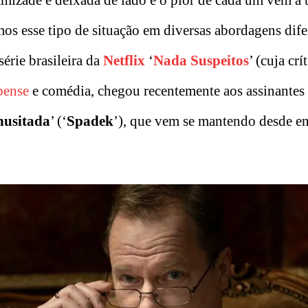
mos esse tipo de situação em diversas abordagens dife
érie brasileira da
Netflix
‘
Nada Suspeitos
’ (cuja crí
pense
e comédia, chegou recentemente aos assinantes 
nusitada
’ (‘
Spadek
’), que vem se mantendo desde e