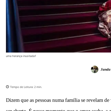
uma herança inusitada1
Janda
Tempo de Leitura:
2
min.
Dizem que as pessoas numa família se revelam de 
ser aberto. É nesse momento que o amor acaba, a 