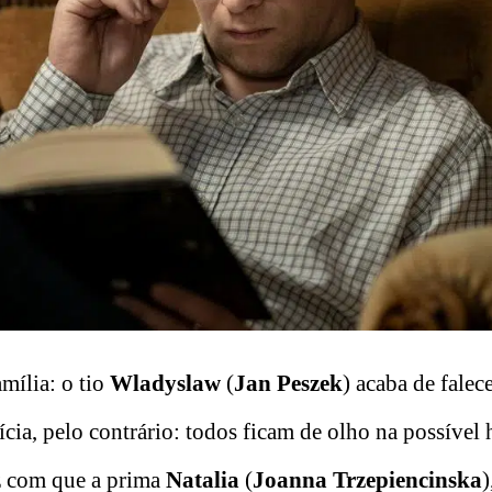
amília: o tio
Wladyslaw
(
Jan Peszek
) acaba de falec
cia, pelo contrário: todos ficam de olho na possível 
faz com que a prima
Natalia
(
Joanna Trzepiencinska
)