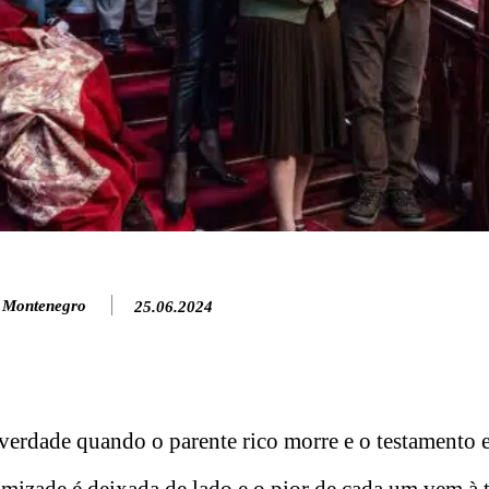
 Montenegro
25.06.2024
verdade quando o parente rico morre e o testamento e
amizade é deixada de lado e o pior de cada um vem à 