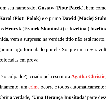
to com seu namorado,
Gustaw
(
Piotr Pacek
), bem com
Karol
(
Piotr Polak
) e o primo
Dawid
(
Maciej Stuh
hos
Henryk
(
Franek Slominski
) e
Jozefina
(
Józefin
nida, vem a surpresa: na verdade titio não está morto,
gar um jogo formulado por ele. Só que uma reviravol
 colocadas em prova.
 o culpado?), criado pela escritora
Agatha Christie
finamento, um
crime
ocorre e todos automaticamente 
brir a verdade, ‘
Uma Herança Inusitada
’ parte de