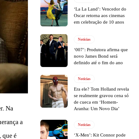
‘La La Land’: Vencedor do
Oscar retorna aos cinemas
em celebração de 10 anos
Notícias
‘007’: Produtora afirma que
novo James Bond será
definido até o fim do ano
Notícias
Era ele? Tom Holland revela
se realmente gravou cena só
de cueca em ‘Homem-
er. Na
Aranha: Um Novo Dia’
herança a
Notícias
, que é
‘X-Men’: Kit Connor pode