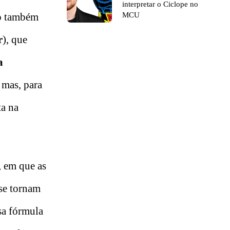
interpretar o Ciclope no
o também
MCU
r
), que
a
 mas, para
ta na
, em que as
se tornam
ssa fórmula