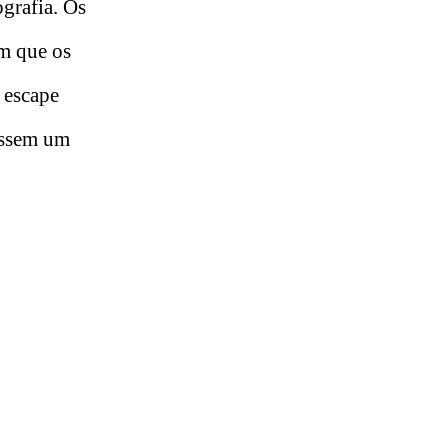
ografia. Os
em que os
 escape
ossem um