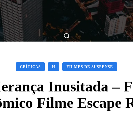
ticas
Breve Nos Cinemas
Matérias
Nos Cinemas
CRÍTICAS
H
FILMES DE SUSPENSE
erança Inusitada – 
mico Filme Escape R