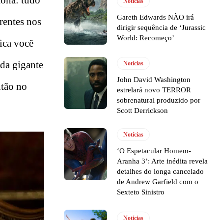
Notícias
Gareth Edwards NÃO irá
rentes nos
dirigir sequência de ‘Jurassic
World: Recomeço’
tica você
da gigante
Notícias
John David Washington
ntão no
estrelará novo TERROR
sobrenatural produzido por
Scott Derrickson
Notícias
‘O Espetacular Homem-
Aranha 3’: Arte inédita revela
detalhes do longa cancelado
de Andrew Garfield com o
Sexteto Sinistro
Notícias