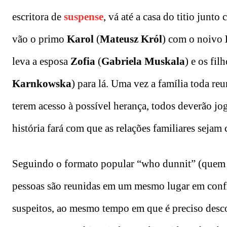
escritora de
suspense
, vá até a casa do titio jun
vão o primo
Karol
(
Mateusz Król
) com o noivo
leva a esposa
Zofia
(
Gabriela Muskala
) e os fil
Karnkowska
) para lá. Uma vez a família toda reu
terem acesso à possível herança, todos deverão jo
história fará com que as relações familiares sejam
Seguindo o formato popular “who dunnit” (quem é
pessoas são reunidas em um mesmo lugar em con
suspeitos, ao mesmo tempo em que é preciso desco