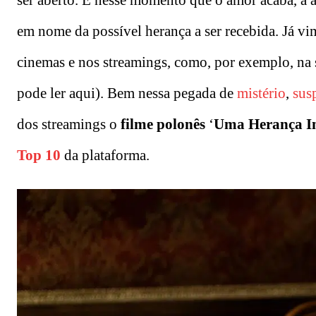
em nome da possível herança a ser recebida. Já vi
cinemas e nos streamings, como, por exemplo, na s
pode ler aqui). Bem nessa pegada de
mistério
,
sus
dos streamings o
filme polonês
‘
Uma Herança I
Top 10
da plataforma.