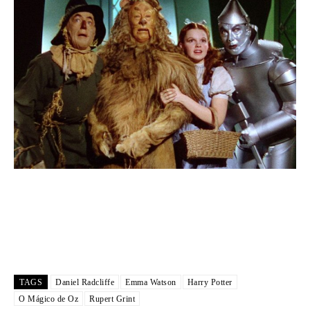
TAGS
Daniel Radcliffe
Emma Watson
Harry Potter
O Mágico de Oz
Rupert Grint