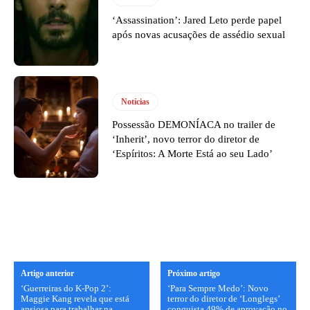
‘Assassination’: Jared Leto perde papel
após novas acusações de assédio sexual
Notícias
Possessão DEMONÍACA no trailer de
‘Inherit’, novo terror do diretor de
‘Espíritos: A Morte Está ao seu Lado’
Artigo anterior
Próximo artigo
‘Guerreiras do K-Pop 2’:
‘Para Sempre Medo’: Novo
Maggie Kang revela que está
terror do diretor de ‘Longlegs’
ansiosa para trabalhar na
conquista 49% de aprovação no