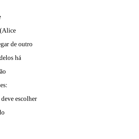
e
(Alice
egar de outro
delos há
ção
es:
 deve escolher
do