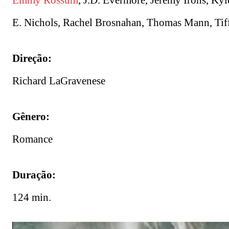
Emmy Rossum
, J.D. Evermore, Jeremy Irons, Kyl
E. Nichols, Rachel Brosnahan, Thomas Mann, Tif
Direção:
Richard LaGravenese
Gênero:
Romance
Duração:
124 min.