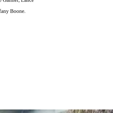
e Gallner, Lance
fany Boone.