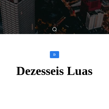
ticas
Breve Nos Cinemas
Matérias
Nos Cinemas
D
Dezesseis Luas
Facebook
X
WhatsApp