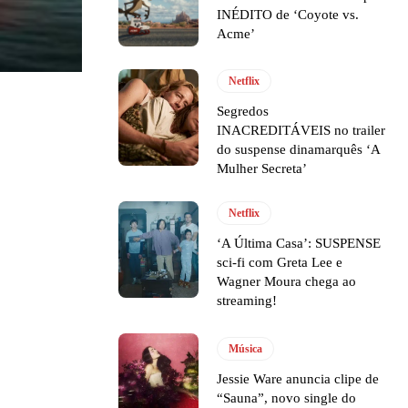
INÉDITO de ‘Coyote vs.
Acme’
Netflix
Segredos
INACREDITÁVEIS no trailer
do suspense dinamarquês ‘A
Mulher Secreta’
Netflix
‘A Última Casa’: SUSPENSE
sci-fi com Greta Lee e
Wagner Moura chega ao
streaming!
Música
Jessie Ware anuncia clipe de
“Sauna”, novo single do