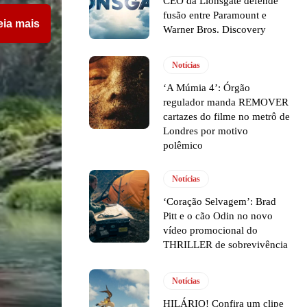
CEO da Lionsgate defende
fusão entre Paramount e
eia mais
Warner Bros. Discovery
Notícias
‘A Múmia 4’: Órgão
regulador manda REMOVER
cartazes do filme no metrô de
Londres por motivo
polêmico
Notícias
‘Coração Selvagem’: Brad
Pitt e o cão Odin no novo
vídeo promocional do
THRILLER de sobrevivência
Notícias
HILÁRIO! Confira um clipe