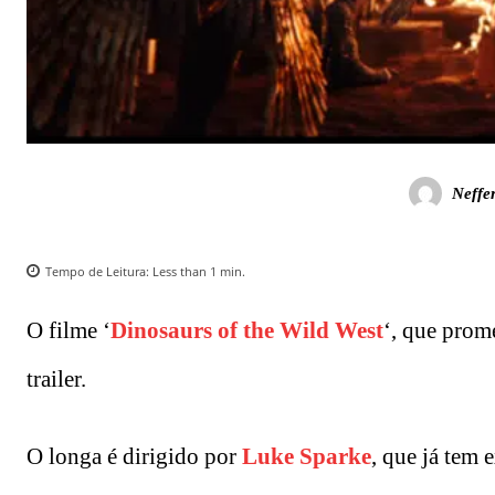
Neffe
Tempo de Leitura:
Less than 1
min.
O filme ‘
Dinosaurs of the Wild West
‘, que prom
trailer.
O longa é dirigido por
Luke Sparke
, que já tem 