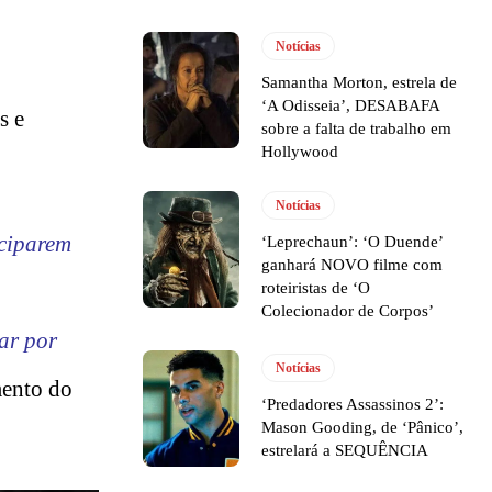
Notícias
Samantha Morton, estrela de
‘A Odisseia’, DESABAFA
s e
sobre a falta de trabalho em
Hollywood
Notícias
iciparem
‘Leprechaun’: ‘O Duende’
ganhará NOVO filme com
roteiristas de ‘O
Colecionador de Corpos’
ar por
Notícias
mento do
‘Predadores Assassinos 2’:
Mason Gooding, de ‘Pânico’,
estrelará a SEQUÊNCIA