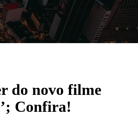
Filmes
Séries
Música
Gênero
er do novo filme
’; Confira!