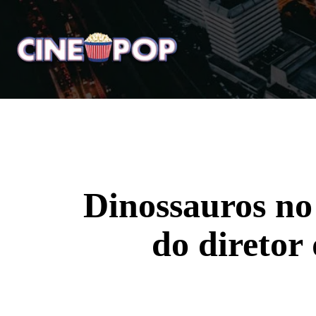
Home
Notícias
Crí
Dinossauros no 
do diretor