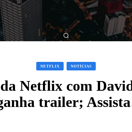
ticas
Breve Nos Cinemas
Matérias
Nos Cinemas
NETFLIX
NOTÍCIAS
da Netflix com Davi
ganha trailer; Assista