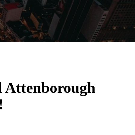
Filmes
Séries
Música
Gênero
d Attenborough
!