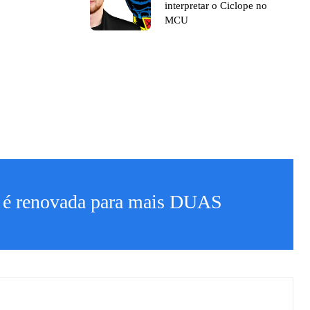
interpretar o Ciclope no
MCU
’ é renovada para mais DUAS