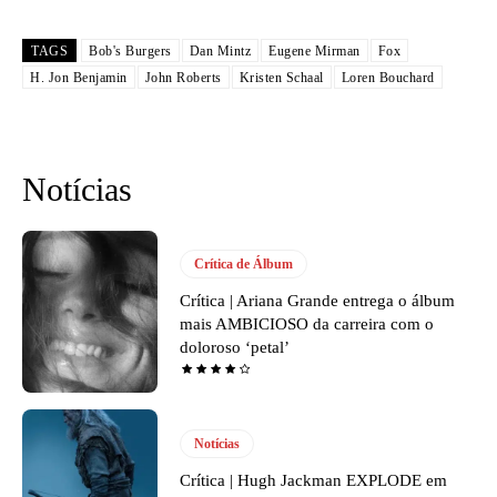
TAGS
Bob's Burgers
Dan Mintz
Eugene Mirman
Fox
H. Jon Benjamin
John Roberts
Kristen Schaal
Loren Bouchard
Notícias
Crítica de Álbum
Crítica | Ariana Grande entrega o álbum
mais AMBICIOSO da carreira com o
doloroso ‘petal’
Notícias
Crítica | Hugh Jackman EXPLODE em