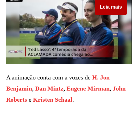
Leia mais
A animação conta com a vozes de
H. Jon
Benjamin
,
Dan Mintz
,
Eugene Mirman
,
John
Roberts
e
Kristen Schaal
.