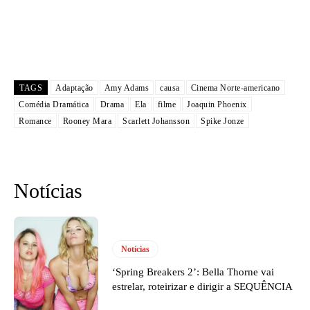
TAGS
Adaptação
Amy Adams
causa
Cinema Norte-americano
Comédia Dramática
Drama
Ela
filme
Joaquin Phoenix
Romance
Rooney Mara
Scarlett Johansson
Spike Jonze
Notícias
Notícias
‘Spring Breakers 2’: Bella Thorne vai
estrelar, roteirizar e dirigir a SEQUÊNCIA