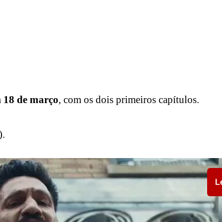
m
18 de março
, com os dois primeiros capítulos.
).
L