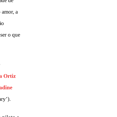
ade de
o amor, a
ão
ser o que
O
 Ortiz
adine
ry’).