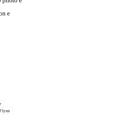
o piloto e
on e
e
Flynn