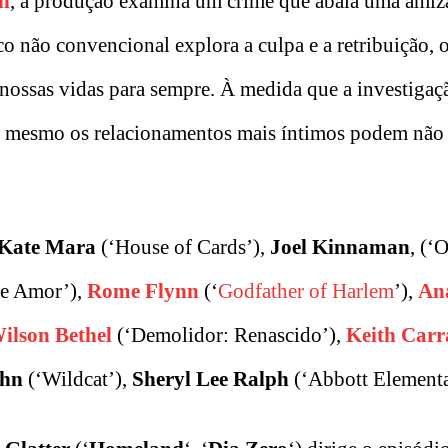
l
, a produção examina um crime que abala uma amiz
o não convencional explora a culpa e a retribuição, 
 nossas vidas para sempre. À medida que a investigaç
é mesmo os relacionamentos mais íntimos podem não 
Kate Mara
(‘House of Cards’),
Joel Kinnaman
, (‘
e Amor’),
Rome Flynn
(‘
Godfather of Harlem
’),
Ana
ilson Bethel
(‘Demolidor: Renascido’),
Keith Carr
ahn
(‘Wildcat’),
Sheryl Lee Ralph
(‘Abbott Elementa