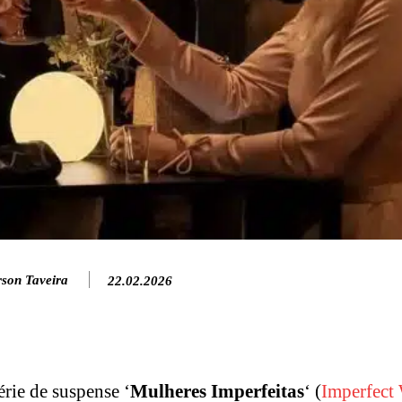
rson Taveira
22.02.2026
rie de suspense ‘
Mulheres Imperfeitas
‘ (
Imperfec