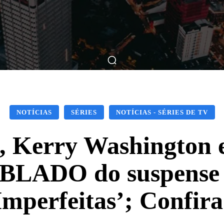
ticas
Breve Nos Cinemas
Matérias
Nos Cinemas
NOTÍCIAS
SÉRIES
NOTÍCIAS - SÉRIES DE TV
s, Kerry Washington 
UBLADO do suspense
Imperfeitas’; Confira