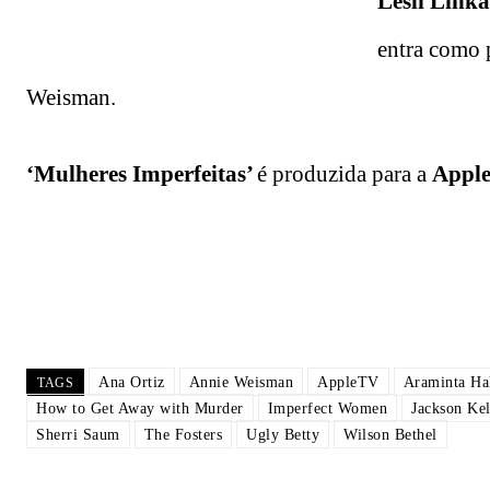
Lesli Linka
entra como 
Weisman.
‘Mulheres Imperfeitas’
é produzida para a
Appl
Ana Ortiz
Annie Weisman
AppleTV
Araminta Ha
TAGS
How to Get Away with Murder
Imperfect Women
Jackson Kel
Sherri Saum
The Fosters
Ugly Betty
Wilson Bethel