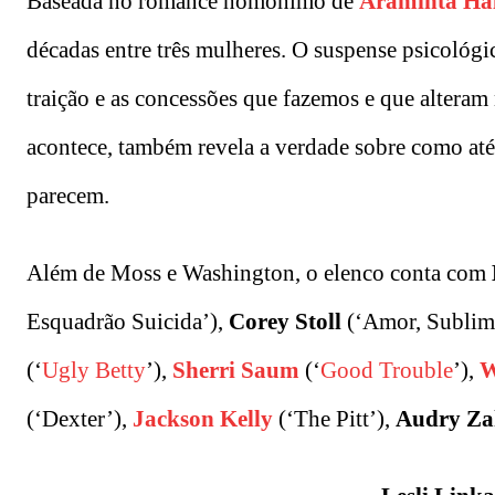
Baseada no romance homônimo de
Araminta Hal
décadas entre três mulheres. O suspense psicológic
traição e as concessões que fazemos e que alteram
acontece, também revela a verdade sobre como at
parecem.
Além de Moss e Washington, o elenco conta com
Esquadrão Suicida’),
Corey Stoll
(‘Amor, Sublim
(‘
Ugly Betty
’),
Sherri Saum
(‘
Good Trouble
’),
W
(‘Dexter’),
Jackson Kelly
(‘The Pitt’),
Audry Z