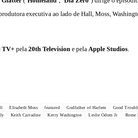
 Glatter
(‘
Homeland
‘, ‘
Dia Zero
‘) dirige o episódi
produtora executiva ao lado de Hall, Moss, Washingt
e TV+
pela
20th Television
e pela
Apple Studios
.
ll
Elisabeth Moss
featured
Godfather of Harlem
Good Troubl
ly
Keith Carradine
Kerry Washington
Leslie Odom Jr.
Rome 