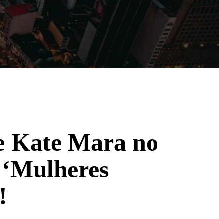
Filmes
Séries
Música
Gênero
e Kate Mara no
 ‘Mulheres
!