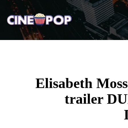
Home
Notícias
Crí
Elisabeth Mos
trailer D