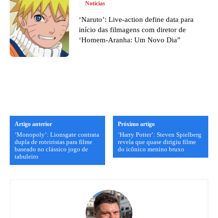
Notícias
‘Naruto’: Live-action define data para
início das filmagens com diretor de
‘Homem-Aranha: Um Novo Dia”
Artigo anterior
Próximo artigo
‘Monopoly’: Lionsgate contrata
‘Harry Potter’: Steven Spielberg
dupla de roteiristas para filme
revela que quase dirigiu filme
baseado no clássico jogo de
do icônico menino bruxo
tabuleiro