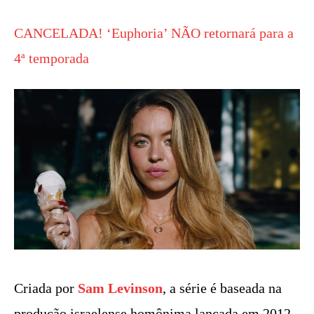
CANCELADA! ‘Euphoria’ NÃO retornará para a
4ª temporada
Criada por
Sam Levinson
, a série é baseada na
produção israelense homônima lançada em 2012.