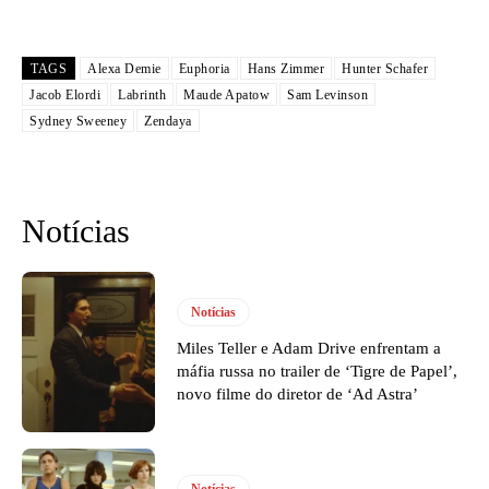
TAGS
Alexa Demie
Euphoria
Hans Zimmer
Hunter Schafer
Jacob Elordi
Labrinth
Maude Apatow
Sam Levinson
Sydney Sweeney
Zendaya
Notícias
Notícias
Miles Teller e Adam Drive enfrentam a
máfia russa no trailer de ‘Tigre de Papel’,
novo filme do diretor de ‘Ad Astra’
Notícias