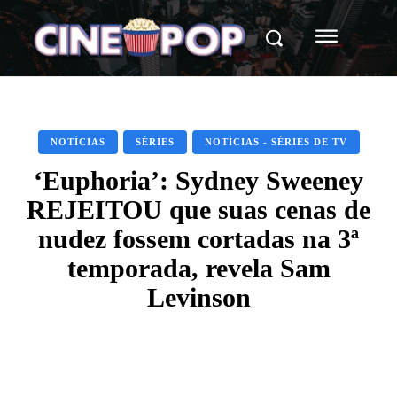
NOTÍCIAS
SÉRIES
NOTÍCIAS - SÉRIES DE TV
‘Euphoria’: Sydney Sweeney
REJEITOU que suas cenas de
nudez fossem cortadas na 3ª
temporada, revela Sam
Levinson
Facebook
X
WhatsApp