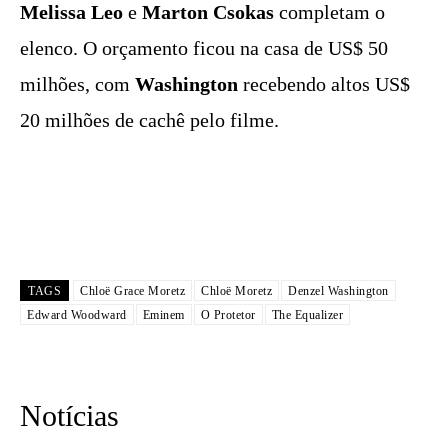
Melissa Leo
e
Marton Csokas
completam o
elenco. O orçamento ficou na casa de US$ 50
milhões, com
Washington
recebendo altos US$
20 milhões de cachê pelo filme.
TAGS
Chloë Grace Moretz
Chloë Moretz
Denzel Washington
Edward Woodward
Eminem
O Protetor
The Equalizer
Notícias