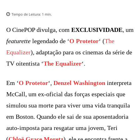
Tempo de Leitura:
1
min.
O CinePOP divulga, com
EXCLUSIVIDADE
, um
featurette
legendado de ‘
O Protetor
‘ (
The
Equalizer
), adaptação para os cinemas da série de
TV oitentista ‘
The Equalizer
‘.
Em ‘
O Protetor
‘,
Denzel Washington
interpreta
McCall, um ex-oficial das forças especiais que
simulou sua morte para viver uma vida tranquila
em Boston. Quando ele sai de sua aposentadoria
auto-imposta para resgatar uma jovem, Teri
(
Chloë Grace Moretz
), ele se encontra frente a