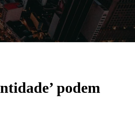
Filmes
Séries
Música
Gênero
ntidade’ podem