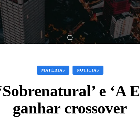
ticas
Breve Nos Cinemas
Matérias
Nos Cinemas
MATÉRIAS
NOTÍCIAS
obrenatural’ e ‘A E
ganhar crossover