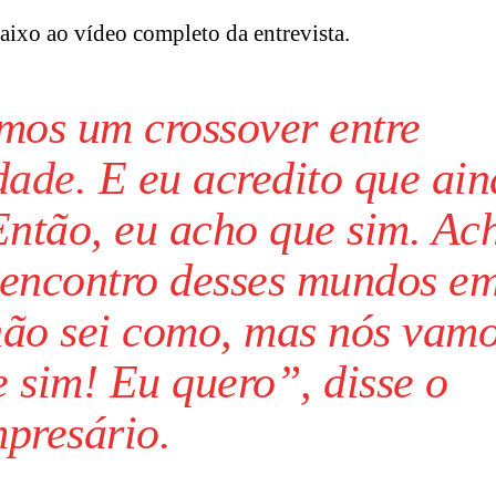
baixo ao vídeo completo da entrevista.
mos um crossover entre
dade
. E eu acredito que ai
Então, eu acho que sim. Ac
 encontro desses mundos e
não sei como, mas nós vam
e sim! Eu quero”, disse o
presário.