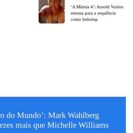
‘A Múmia 4’: Arnold Vosloo
retorna para a sequência
como Imhotep
ro do Mundo’: Mark Wahlberg
ezes mais que Michelle Williams