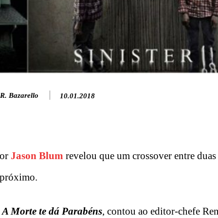
R. Bazarello
10.01.2018
tor
Jason Blum
revelou que um crossover entre duas
 próximo.
o
A Morte te dá Parabéns
, contou ao editor-chefe Re