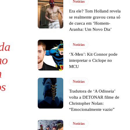
Notícias
Era ele? Tom Holland revela
se realmente gravou cena só
de cueca em ‘Homem-
Aranha: Um Novo Dia’
nda
Notícias
‘X-Men’: Kit Connor pode
ho
interpretar o Ciclope no
MCU
m
Notícias
os
Tradutora de ‘A Odisseia’
volta a DETONAR filme de
Christopher Nolan:
“Emocionalmente vazio”
Notícias