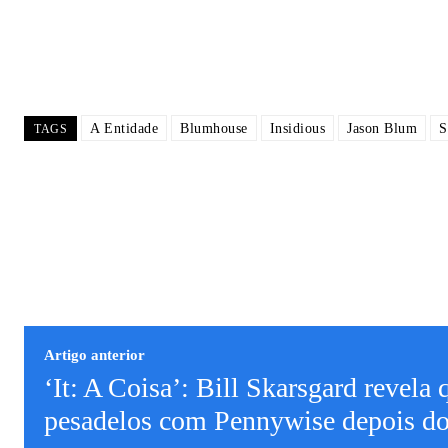
A Entidade
Blumhouse
Insidious
Jason Blum
S
TAGS
Artigo anterior
‘It: A Coisa’: Bill Skarsgard revela 
pesadelos com Pennywise depois do