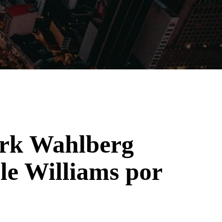
Filmes
Séries
Música
Gênero
ark Wahlberg
le Williams por