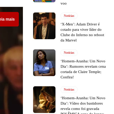
voo
Notícias
eia mais
‘X-Men’: Adam Driver é
cotado para viver líder do
Clube do Inferno no reboot
da Marvel
Notícias
‘Homem-Aranha: Um Novo
Dia’: Rumores revelam cena
cortada de Claire Temple;
Confira!
Notícias
‘Homem-Aranha: Um Novo
Dia’: Vídeo dos bastidores
revela como foi gravada
POLÊMICA cena do longa;