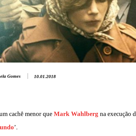
ela Gomes
10.01.2018
u um cachê menor que
Mark Wahlberg
na execução d
Mundo
’.