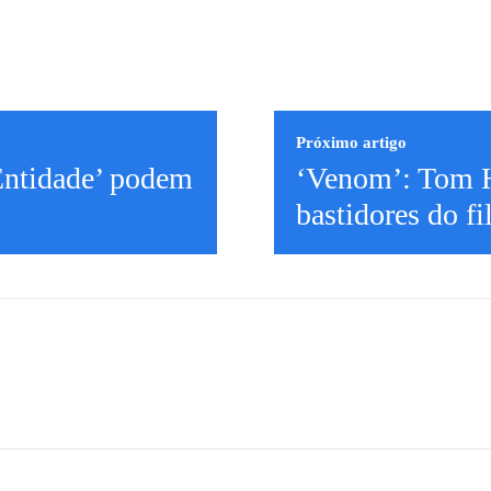
Próximo artigo
ntidade’ podem
‘Venom’: Tom H
bastidores do f