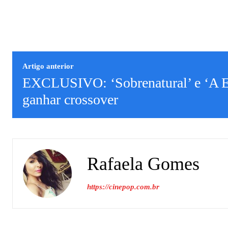
Artigo anterior
EXCLUSIVO: ‘Sobrenatural’ e ‘A E
ganhar crossover
Rafaela Gomes
https://cinepop.com.br