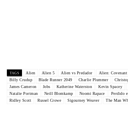
Alien
Alien 5
Alien vs Predador
Alien: Covenant
TAGS
Billy Crudup
Blade Runner 2049
Charlie Plummer
Christ
James Cameron
Jobs
Katherine Waterston
Kevin Spacey
Natalie Portman
Neill Blomkamp
Noomi Rapace
Perdido 
Ridley Scott
Russel Crowe
Sigourney Weaver
The Man Who