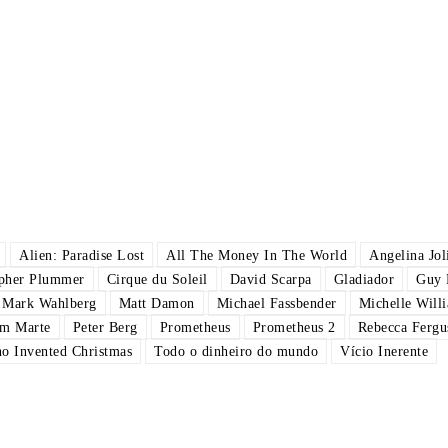
Alien: Paradise Lost
All The Money In The World
Angelina Jol
opher Plummer
Cirque du Soleil
David Scarpa
Gladiador
Guy 
Mark Wahlberg
Matt Damon
Michael Fassbender
Michelle Will
em Marte
Peter Berg
Prometheus
Prometheus 2
Rebecca Fergu
 Invented Christmas
Todo o dinheiro do mundo
Vício Inerente