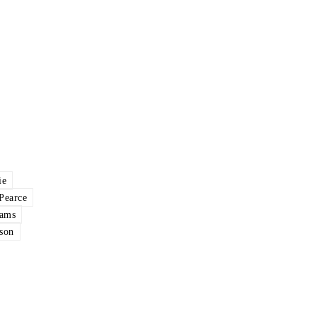
ie
Pearce
iams
son