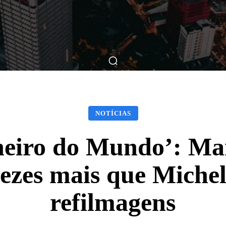
ticas
Breve Nos Cinemas
Matérias
Nos Cinemas
NOTÍCIAS
heiro do Mundo’: M
vezes mais que Michel
refilmagens