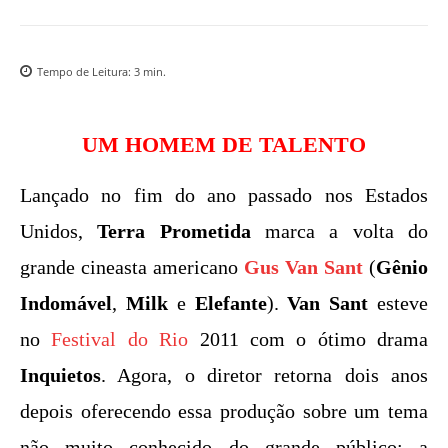
Tempo de Leitura:
3
min.
UM HOMEM DE TALENTO
Lançado no fim do ano passado nos Estados
Unidos,
Terra Prometida
marca a volta do
grande cineasta americano
Gus Van Sant
(
Gênio
Indomável
,
Milk
e
Elefante
).
Van Sant
esteve
no
Festival do Rio
2011 com o ótimo drama
Inquietos
. Agora, o diretor retorna dois anos
depois oferecendo essa produção sobre um tema
não muito conhecido do grande público: a