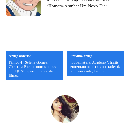
‘Homem-Aranha: Um Novo Dia”
Artigo anterior
Próximo artigo
Pânico 4 | Selena Gomez,
‘Supernatural Academy’: Irmãs
Christina Ricci e outros atores
enfrentam monstros no trailer da
que QUASE participaram do
série animada; Confira!
filme…