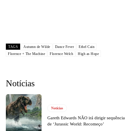
TAGS
Autumn de Wilde
Dance Fever
Ethel Cain
Florence + The Machine
Florence Welch
High as Hope
Notícias
Notícias
Gareth Edwards NÃO irá dirigir sequência
de ‘Jurassic World: Recomeço’