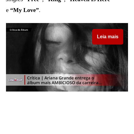
e
“My Love”
.
Leia mais