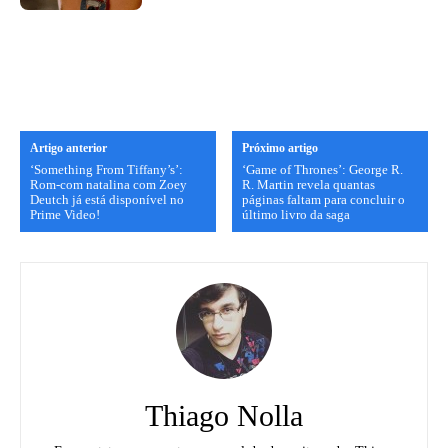
Artigo anterior
Próximo artigo
‘Something From Tiffany’s’:
‘Game of Thrones’: George R.
Rom-com natalina com Zoey
R. Martin revela quantas
Deutch já está disponível no
páginas faltam para concluir o
Prime Video!
último livro da saga
Thiago Nolla