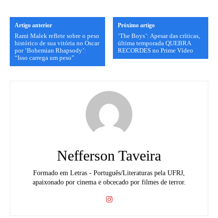
Artigo anterior
Próximo artigo
Rami Malek reflete sobre o peso
‘The Boys’: Apesar das críticas,
histórico de sua vitória no Oscar
última temporada QUEBRA
por ‘Bohemian Rhapsody’:
RECORDES no Prime Vídeo
“Isso carrega um peso”
Nefferson Taveira
Formado em Letras - Português/Literaturas pela UFRJ,
apaixonado por cinema e obcecado por filmes de terror.