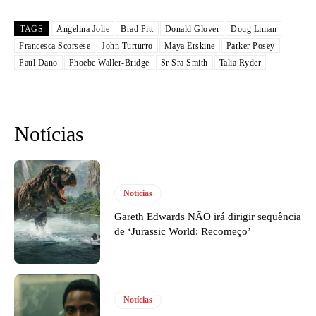
TAGS
Angelina Jolie
Brad Pitt
Donald Glover
Doug Liman
Francesca Scorsese
John Turturro
Maya Erskine
Parker Posey
Paul Dano
Phoebe Waller-Bridge
Sr Sra Smith
Talia Ryder
Notícias
Notícias
Gareth Edwards NÃO irá dirigir sequência
de ‘Jurassic World: Recomeço’
Notícias