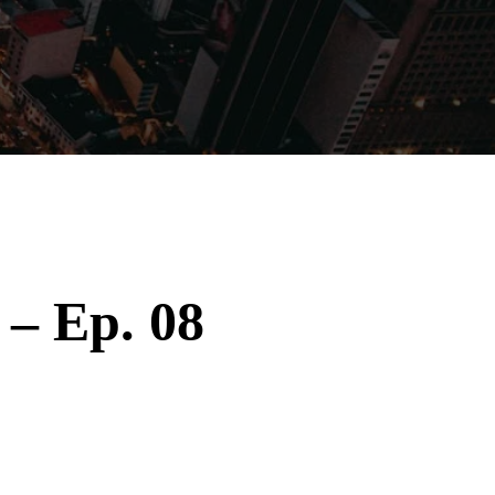
Filmes
Séries
Música
Gênero
– Ep. 08