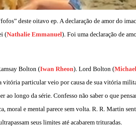
ofos” deste oitavo ep. A declaração de amor do ima
i (
Nathalie Emmanuel
). Foi uma declaração de am
Ramsay Bolton (
Iwan Rheon
). Lord Bolton (
Michae
itória particular veio por causa de sua vitória milit
er ao longo da série. Confesso não saber o que pensa
ca, moral e mental parece sem volta. R. R. Martin sen
ultrapassam seus limites até acabarem trituradas.