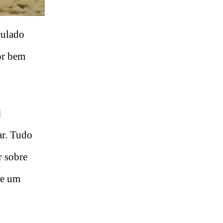
culado
or bem
l
ar. Tudo
r sobre
te um