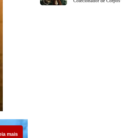
Colecionador de Corpos’
eia mais