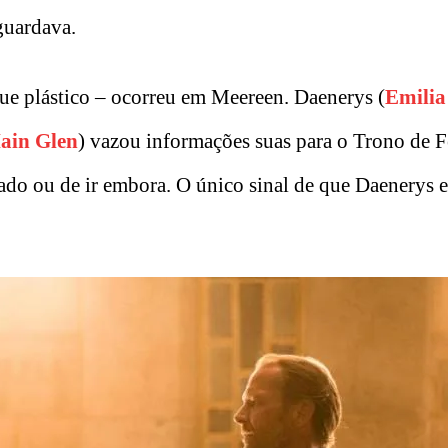
guardava.
e plástico – ocorreu em Meereen. Daenerys (
Emilia
Iain Glen
) vazou informações suas para o Trono de F
itado ou de ir embora. O único sinal de que Daenerys 