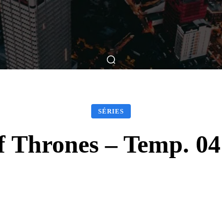
ticas
Breve Nos Cinemas
Matérias
Nos Cinemas
SÉRIES
 Thrones – Temp. 04 
Facebook
X
WhatsApp