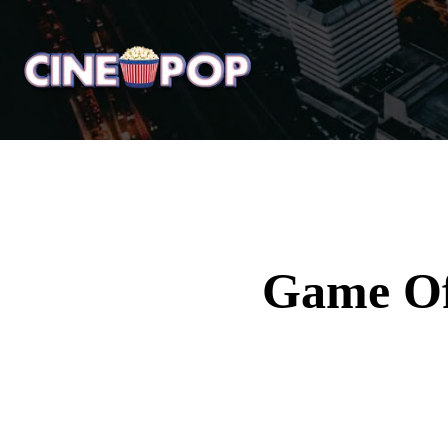
Home
Notícias
Crí
Game Of