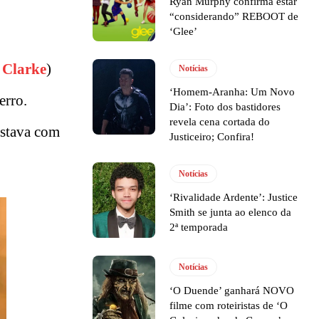
Ryan Murphy confirma estar
“considerando” REBOOT de
‘Glee’
 Clarke
)
Notícias
‘Homem-Aranha: Um Novo
erro.
Dia’: Foto dos bastidores
revela cena cortada do
estava com
Justiceiro; Confira!
Notícias
‘Rivalidade Ardente’: Justice
Smith se junta ao elenco da
2ª temporada
Notícias
‘O Duende’ ganhará NOVO
filme com roteiristas de ‘O