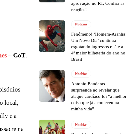
aprovação no RT; Confira as
reações!
Notícias
Fenômeno! ‘Homem-Aranha:
Um Novo Dia’ continua
esgotando ingressos e já é a
4ª maior bilheteria do ano no
nes
– GoT
.
Brasil
Notícias
Antonio Banderas
pisódios
surpreende ao revelar que
ataque cardíaco foi “a melhor
o local;
coisa que já aconteceu na
minha vida”
illy e a
Notícias
assacre na