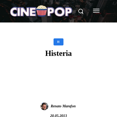
H
Histeria
Facebook
X
WhatsApp
Renato Marafon
20.05.2013