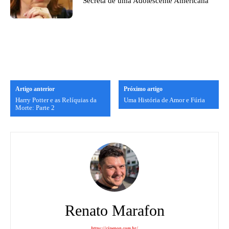
Secreta de uma Adolescente Americana’
Artigo anterior
Próximo artigo
Harry Potter e as Relíquias da
Uma História de Amor e Fúria
Morte: Parte 2
Renato Marafon
https://cinepop.com.br/