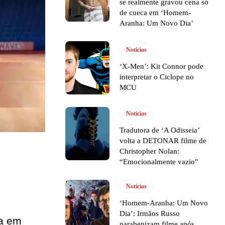
se realmente gravou cena só
de cueca em ‘Homem-
Aranha: Um Novo Dia’
Notícias
‘X-Men’: Kit Connor pode
interpretar o Ciclope no
MCU
Notícias
Tradutora de ‘A Odisseia’
volta a DETONAR filme de
Christopher Nolan:
“Emocionalmente vazio”
Notícias
‘Homem-Aranha: Um Novo
Dia’: Irmãos Russo
da em
parabenizam filme após