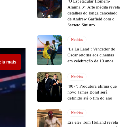
‘O Espetacular Homem-
Aranha 3’: Arte inédita revela
detalhes do longa cancelado
de Andrew Garfield com o
Sexteto Sinistro
Notícias
‘La La Land’: Vencedor do
Oscar retorna aos cinemas
em celebração de 10 anos
eia mais
Notícias
‘007’: Produtora afirma que
novo James Bond será
definido até o fim do ano
Notícias
Era ele? Tom Holland revela