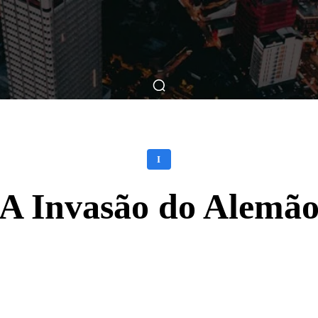
ticas
Breve Nos Cinemas
Matérias
Nos Cinemas
I
A Invasão do Alemã
Facebook
X
WhatsApp