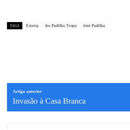
Estreia
Jos Padilha Tropa
José Padilha
TAGS
Artigo anterior
Invasão à Casa Branca