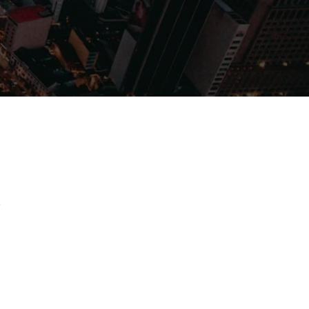
Filmes
Séries
Música
Gênero
o