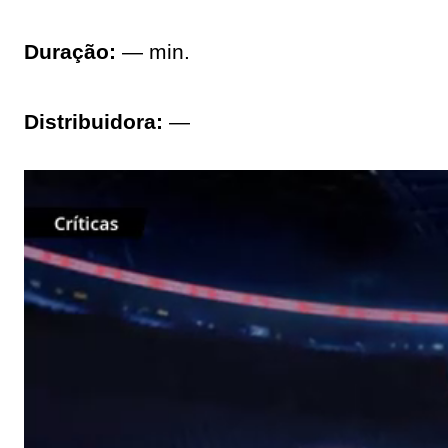
Duração:
— min.
Distribuidora:
—