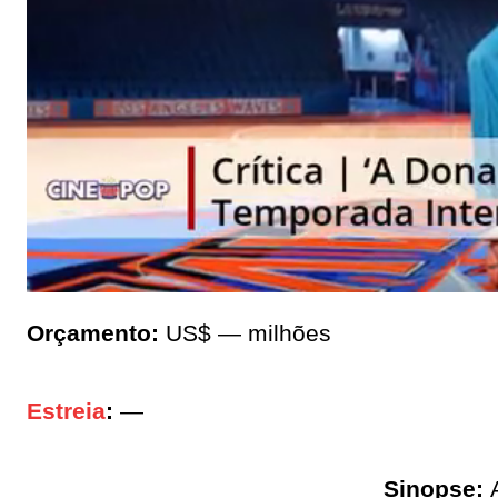
Orçamento:
US$ — milhões
Estreia
:
—
Sinopse: