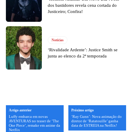
dos bastidores revela cena cortada do
Justiceiro; Confira!
Notícias
‘Rivalidade Ardente’: Justice Smith se
junta ao elenco da 2ª temporada
Artigo anterior
Próximo artigo
Luffy embarca em novas
‘Ray Gunn’: Nova animação do
AVENTURAS no teaser de ‘The
diretor de ‘Ratatouille’ ganha
One Piece’, remake em anime da
data de ESTREIA na Netflix!
Netflix