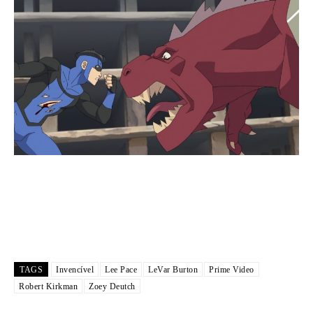
TAGS
Invencível
Lee Pace
LeVar Burton
Prime Video
Robert Kirkman
Zoey Deutch