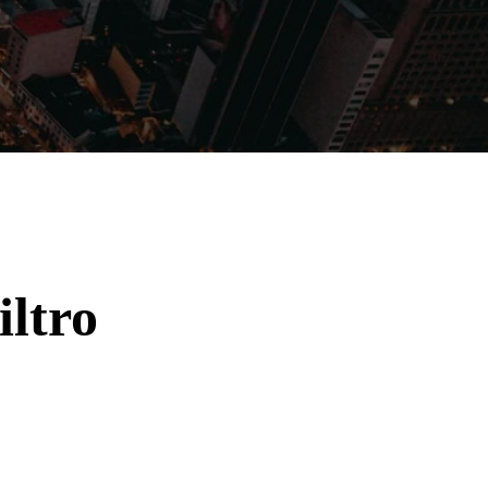
Filmes
Séries
Música
Gênero
iltro