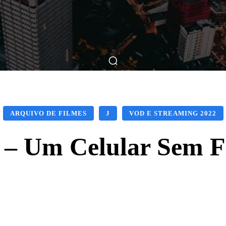
ticas
Breve Nos Cinemas
Matérias
Nos Cinemas
ARQUIVO DE FILMES
J
VOD E STREAMING 2022
 – Um Celular Sem F
Facebook
X
WhatsApp