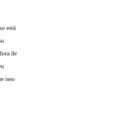
so está
so
adora de
eu
e isso