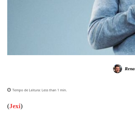
Rena
Tempo de Leitura:
Less than 1
min.
(
Jexi
)