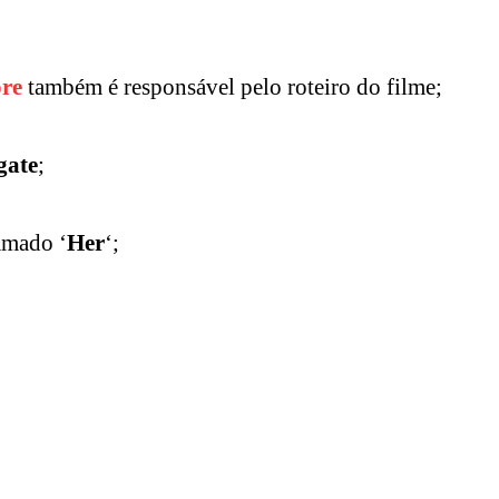
re
também é responsável pelo roteiro do filme;
gate
;
amado ‘
Her
‘;