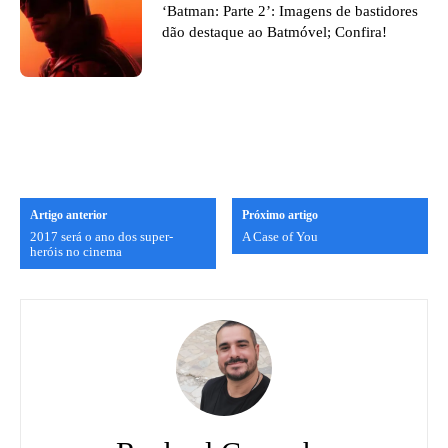
‘Batman: Parte 2’: Imagens de bastidores
dão destaque ao Batmóvel; Confira!
Artigo anterior
Próximo artigo
2017 será o ano dos super-
A Case of You
heróis no cinema