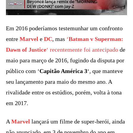
Em 2016 poderíamos testemunhar um confronto
entre
Marvel
e
DC
, mas
‘
Batman v Superman:
Dawn of Justice
‘ recentemente foi antecipado
de
maio para março de 2016, fugindo da disputa por
público com ‘
Capitão América 3
‘, que manteve
seu lançamento para maio do mesmo ano. A
rivalidade entre os estúdios, porém, volta à tona
em 2017.
A
Marvel
lançará um filme de super-herói, ainda
não anunciado, em 3 de novembro do ano em