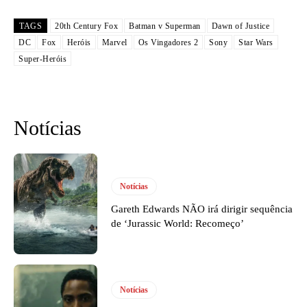
TAGS
20th Century Fox
Batman v Superman
Dawn of Justice
DC
Fox
Heróis
Marvel
Os Vingadores 2
Sony
Star Wars
Super-Heróis
Notícias
Notícias
Gareth Edwards NÃO irá dirigir sequência
de ‘Jurassic World: Recomeço’
Notícias