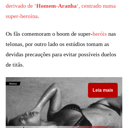
derivado de ‘
Homem-Aranha
‘, centrado numa
super-heroína
.
Os fãs comemoram o boom de super-
heróis
nas
telonas, por outro lado os estúdios tomam as
devidas precauções para evitar possíveis duelos
de titãs.
Leia mais