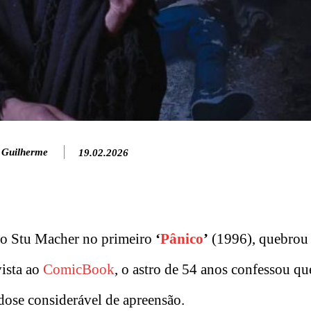
 Guilherme
19.02.2026
no Stu Macher no primeiro
‘
Pânico
’
(1996), quebrou 
vista ao
ComicBook
, o astro de 54 anos confessou q
dose considerável de apreensão.