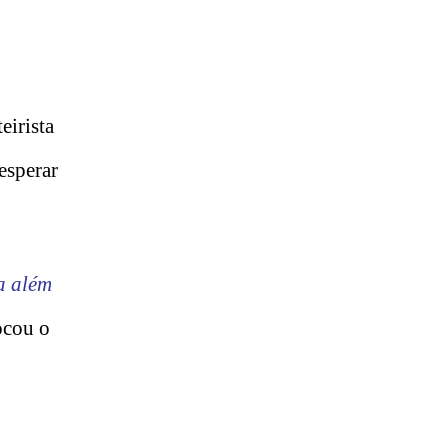
eirista
esperar
a além
ocou o