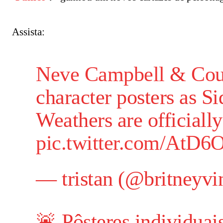
Assista:
Neve Campbell
&
Cou
character posters as S
Weathers are officially
pic.twitter.com/AtD
— tristan (@britneyvi
🚨 Pôsteres individuai