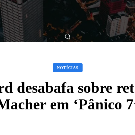
ticas
Breve Nos Cinemas
Matérias
Nos Cinemas
NOTÍCIAS
rd desabafa sobre re
Macher em ‘Pânico 7