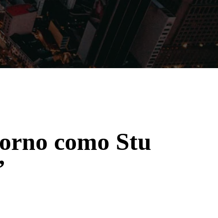
Filmes
Séries
Música
Gênero
torno como Stu
’