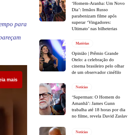
‘Homem-Aranha: Um Novo
Dia’: Irmãos Russo
parabenizam filme após
superar ‘Vingadores:
tempo para
Ultimato’ nas bilheterias
apareçam
Matérias
Opinião | Prêmio Grande
Otelo: a celebração do
cinema brasileiro pelo olhar
de um observador cinéfilo
eia mais
Notícias
‘Superman: O Homem do
Amanhã’: James Gunn
trabalha até 18 horas por dia
no filme, revela David Zaslav
Notícias