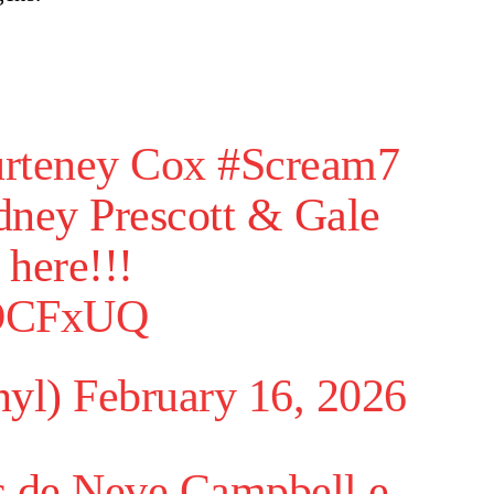
rteney Cox
#Scream7
idney Prescott & Gale
 here!!!
6OCFxUQ
nyl)
February 16, 2026
s de
Neve Campbell
e