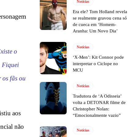
Notícias
Era ele? Tom Holland revela
personagem
se realmente gravou cena só
de cueca em ‘Homem-
Aranha: Um Novo Dia’
Notícias
xiste o
‘X-Men’: Kit Connor pode
. Fiquei
interpretar o Ciclope no
MCU
 os fãs ou
Notícias
Tradutora de ‘A Odisseia’
volta a DETONAR filme de
Christopher Nolan:
istiu aos
“Emocionalmente vazio”
encial não
Notícias