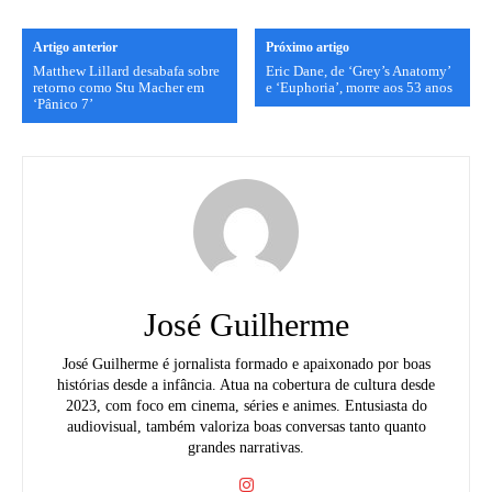
Artigo anterior
Próximo artigo
Matthew Lillard desabafa sobre
Eric Dane, de ‘Grey’s Anatomy’
retorno como Stu Macher em
e ‘Euphoria’, morre aos 53 anos
‘Pânico 7’
José Guilherme
José Guilherme é jornalista formado e apaixonado por boas
histórias desde a infância. Atua na cobertura de cultura desde
2023, com foco em cinema, séries e animes. Entusiasta do
audiovisual, também valoriza boas conversas tanto quanto
grandes narrativas.