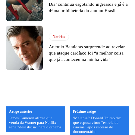
Dia’ continua esgotando ingressos e já é a
4ª maior bilheteria do ano no Brasil
Notícias
Antonio Banderas surpreende ao revelar
que ataque cardíaco foi “a melhor coisa
que já aconteceu na minha vida”
Artigo anterior
Próximo artigo
James Cameron afirma que
‘Melania’: Donald Trump diz
venda da Warner para Netflix
que esposa virou “estrela de
seria “desastrosa” para o cinema
cinema” após sucesso de
documentário