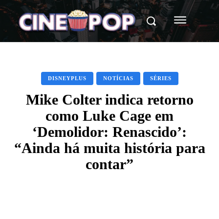
DISNEYPLUS
NOTÍCIAS
SÉRIES
Mike Colter indica retorno
como Luke Cage em
‘Demolidor: Renascido’:
“Ainda há muita história para
contar”
Facebook
X
WhatsApp