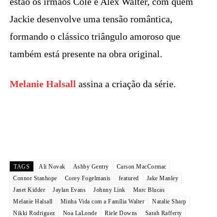
estão os irmãos Cole e Alex Walter, com quem
Jackie desenvolve uma tensão romântica,
formando o clássico triângulo amoroso que
também está presente na obra original.
Melanie Halsall
assina a criação da série.
TAGS
Ali Novak
Ashby Gentry
Carson MacCormac
Connor Stanhope
Corey Fogelmanis
featured
Jake Manley
Janet Kidder
Jaylan Evans
Johnny Link
Marc Blucas
Melanie Halsall
Minha Vida com a Família Walter
Natalie Sharp
Nikki Rodriguez
Noa LaLonde
Riele Downs
Sarah Rafferty