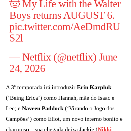
🤠 My Life with the Walter
Boys returns AUGUST 6.
pic.twitter.com/AeDmdRU
S2l
— Netflix (@netflix)
June
24, 2026
A 3ª temporada irá introduzir
Erin Karpluk
(‘Being Erica’) como Hannah, mãe do Isaac e
Lee; e
Naveen Paddock
(‘Virando o Jogo dos
Campões’) como Eliot, um novo interno bonito e
charmoso – sua chegada deixa Jackie (
Nikki