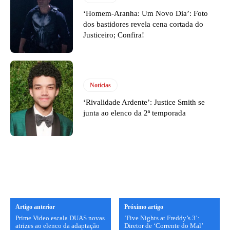
‘Homem-Aranha: Um Novo Dia’: Foto
dos bastidores revela cena cortada do
Justiceiro; Confira!
Notícias
‘Rivalidade Ardente’: Justice Smith se
junta ao elenco da 2ª temporada
Artigo anterior
Próximo artigo
Prime Video escala DUAS novas
‘Five Nights at Freddy’s 3’:
atrizes ao elenco da adaptação
Diretor de ‘Corrente do Mal’