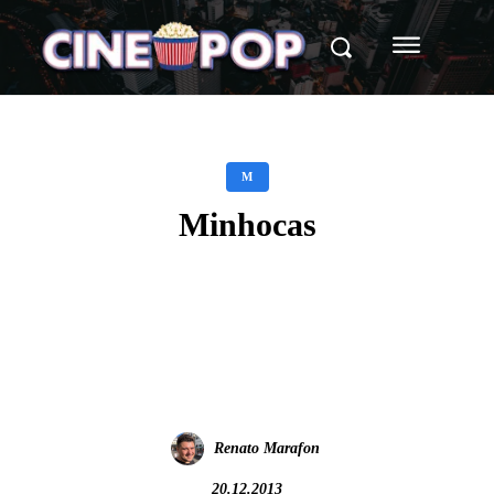
M
Minhocas
Facebook
X
WhatsApp
Renato Marafon
20.12.2013