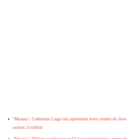
‘Moana’: Catherine Laga’aia apresenta novo trailer do live-
action; Confira!
‘Moana’: Disney cogitou usar IA para manipular o rosto de