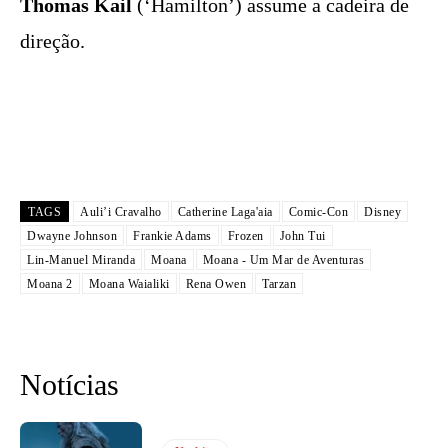
Thomas Kail
(‘Hamilton’) assume a cadeira de
direção.
TAGS
Auli’i Cravalho
Catherine Laga'aia
Comic-Con
Disney
Dwayne Johnson
Frankie Adams
Frozen
John Tui
Lin-Manuel Miranda
Moana
Moana - Um Mar de Aventuras
Moana 2
Moana Waialiki
Rena Owen
Tarzan
Notícias