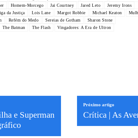
er
Homem-Morcego
Jai Courtney
Jared Leto
Jeremy Irons
iga da Justiça
Lois Lane
Margot Robbie
Michael Keaton
Mulh
n
Refém do Medo
Sereias de Gotham
Sharon Stone
The Batman
The Flash
Vingadores: A Era de Ultron
Próximo artigo
ilha e Superman
Crítica | As Av
ráfico