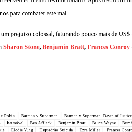
anti-envelhecimento revolucionário. Após descobrir 
inos para combater este mal.
um prejuízo colossal, faturando pouco mais de US$
om
Sharon Stone
,
Benjamin Bratt
,
Frances Conroy
 e Robin
Batman v Superman
Batman v Superman: Dawn of Justice
a
batmóvel
Ben Affleck
Benjamin Bratt
Bruce Wayne
Bumb
wie
Elodie Yung
Esquadrão Suicida
Ezra Miller
Frances Conr