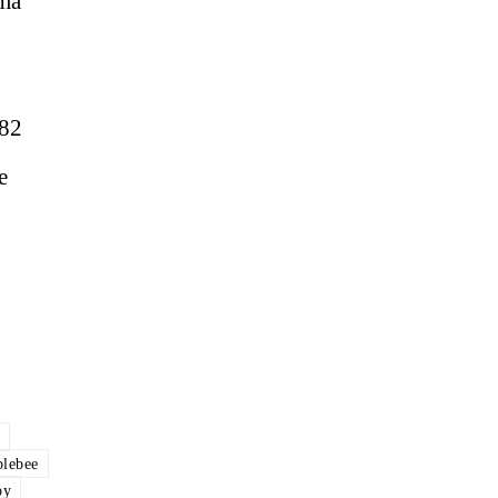
uma
 82
e
lebee
oy