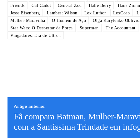
Friends
Gal Gadot
General Zod
Halle Berry
Hans Zimm
Jesse Eisenberg
Lambert Wilson
Lex Luthor
LexCorp
L
Mulher-Maravilha
O Homem de Aço
Olga Kurylenko Oblivio
Star Wars: O Despertar da Força
Superman
The Accountant
Vingadores: Era de Ultron
Artigo anterior
Fã compara Batman, Mulher-Marav
com a Santíssima Trindade em infog