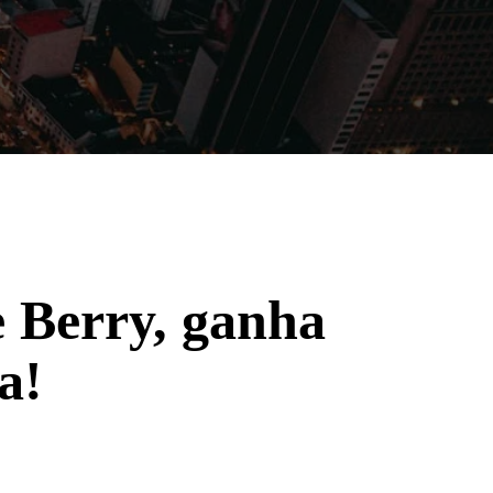
Filmes
Séries
Música
Gênero
e Berry, ganha
a!