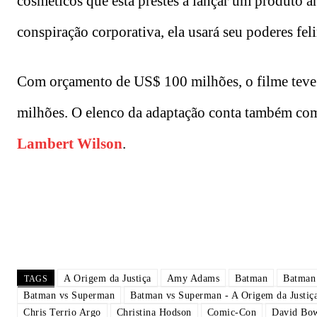
cosméticos que está prestes a lançar um produto 
conspiração corporativa, ela usará seu poderes fel
Com orçamento de US$ 100 milhões, o filme teve 
milhões. O elenco da adaptação conta também c
Lambert Wilson
.
A Origem da Justiça
Amy Adams
Batman
Batman
TAGS
Batman vs Superman
Batman vs Superman - A Origem da Justiç
Chris Terrio Argo
Christina Hodson
Comic-Con
David Bo