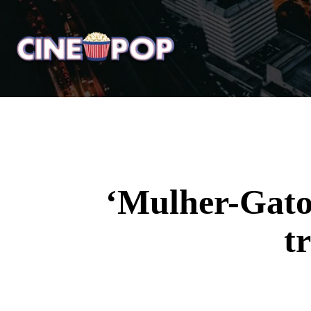
Home
Notícias
Crí
‘Mulher-Gato’
t