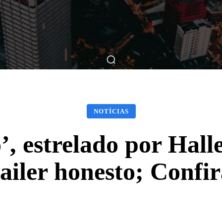
ticas
Breve Nos Cinemas
Matérias
Nos Cinemas
NOTÍCIAS
, estrelado por Hall
railer honesto; Confir