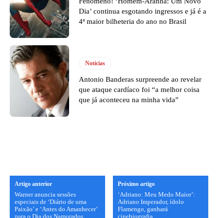
Fenômeno! ‘Homem-Aranha: Um Novo
Dia’ continua esgotando ingressos e já é a
4ª maior bilheteria do ano no Brasil
Notícias
Antonio Banderas surpreende ao revelar
que ataque cardíaco foi “a melhor coisa
que já aconteceu na minha vida”
Artigo anterior
Próximo artigo
Warner anuncia sessões
‘Adriano: Meu Medo Maior’:
especiais de ‘Diário de uma
Adriano Imperador, ídolo
Paixão’ e ‘Antes do Amanhecer’
Flamengo, ganhará
para o Dia dos Namorados
cinebiografia