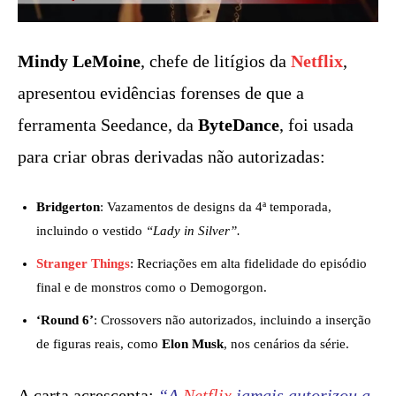
Mindy LeMoine
, chefe de litígios da
Netflix
,
apresentou evidências forenses de que a
ferramenta Seedance, da
ByteDance
, foi usada
para criar obras derivadas não autorizadas:
Bridgerton
: Vazamentos de designs da 4ª temporada,
incluindo o vestido
“Lady in Silver”.
Stranger Things
: Recriações em alta fidelidade do episódio
final e de monstros como o Demogorgon.
‘Round 6’
: Crossovers não autorizados, incluindo a inserção
de figuras reais, como
Elon Musk
, nos cenários da série.
A carta acrescenta:
“A
Netflix
jamais autorizou a