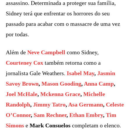
assassino. Determinada a proteger sua família,
Sidney terá que enfrentar os horrores do seu
passado para acabar com o massacre de uma vez
por todas.
Além de
Neve Campbell
como Sidney,
Courteney Cox
também retorna como a
jornalista Gale Weathers.
Isabel May
,
Jasmin
Savoy Brown
,
Mason Gooding
,
Anna Camp
,
Joel McHale
,
Mckenna Grace
,
Michelle
Randolph
,
Jimmy Tatro
,
Asa Germann
,
Celeste
O’Connor
,
Sam Rechner
,
Ethan Embry
,
Tim
Simons
e
Mark Consuelos
completam o elenco.