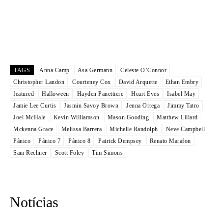
TAGS
Anna Camp
Asa Germann
Celeste O’Connor
Christopher Landon
Courteney Cox
David Arquette
Ethan Embry
featured
Halloween
Hayden Panettiere
Heart Eyes
Isabel May
Jamie Lee Curtis
Jasmin Savoy Brown
Jenna Ortega
Jimmy Tatro
Joel McHale
Kevin Williamson
Mason Gooding
Matthew Lillard
Mckenna Grace
Melissa Barrera
Michelle Randolph
Neve Campbell
Pânico
Pânico 7
Pânico 8
Patrick Dempsey
Renato Marafon
Sam Rechner
Scott Foley
Tim Simons
Notícias