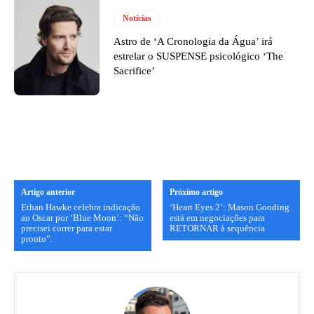
Notícias
Astro de ‘A Cronologia da Água’ irá
estrelar o SUSPENSE psicológico ‘The
Sacrifice’
Artigo anterior
Próximo artigo
Ethan Hawke celebra indicação
‘Heart Eyes 2’: Mason Gooding
ao Oscar por ‘Blue Moon’: “Não
está em negociações para
precisei correr para estar
RETORNAR à sequência
pronto”.