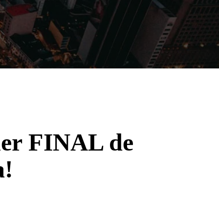
Filmes
Séries
Música
Gênero
iler FINAL de
a!