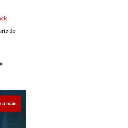
ack
arte do
o
eia mais