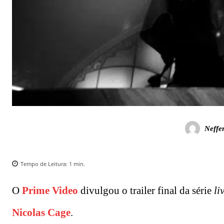
Neffe
Tempo de Leitura:
1
min.
O
Prime Video
divulgou o trailer final da série
li
Nicolas Cage
.