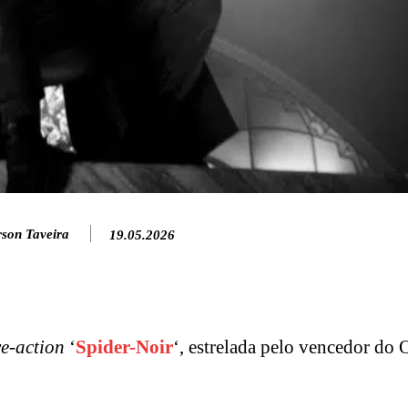
rson Taveira
19.05.2026
ve-action
‘
Spider-Noir
‘, estrelada pelo vencedor do 