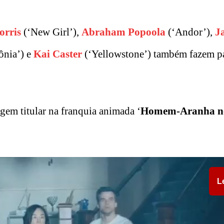
rris
(‘New Girl’),
Abraham Popoola
(‘Andor’),
J
ônia’) e
Kai Caster
(‘Yellowstone’) também fazem p
gem titular na franquia animada ‘
Homem-Aranha n
L