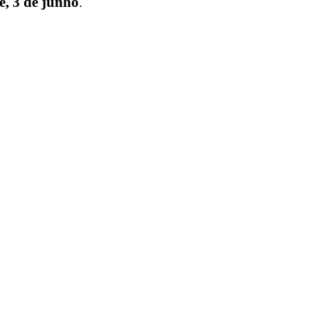
e,
3 de junho
.