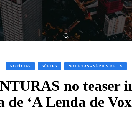
ticas
Breve Nos Cinemas
Matérias
Nos Cinemas
NOTÍCIAS
SÉRIES
NOTÍCIAS - SÉRIES DE TV
TURAS no teaser in
 de ‘A Lenda de Vo