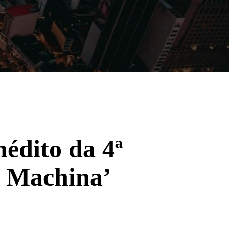
Filmes
Séries
Música
Gênero
édito da 4ª
x Machina’