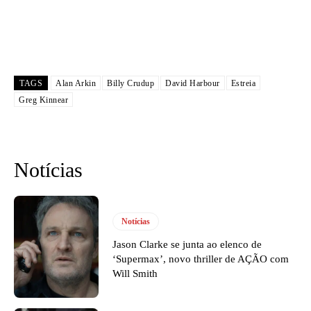
TAGS
Alan Arkin
Billy Crudup
David Harbour
Estreia
Greg Kinnear
Notícias
Notícias
Jason Clarke se junta ao elenco de
‘Supermax’, novo thriller de AÇÃO com
Will Smith