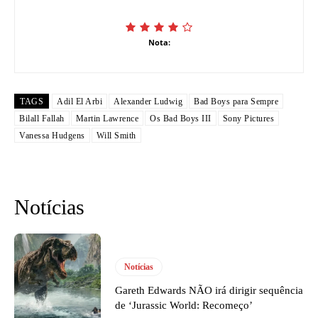
Nota:
TAGS
Adil El Arbi
Alexander Ludwig
Bad Boys para Sempre
Bilall Fallah
Martin Lawrence
Os Bad Boys III
Sony Pictures
Vanessa Hudgens
Will Smith
Notícias
Notícias
Gareth Edwards NÃO irá dirigir sequência
de ‘Jurassic World: Recomeço’