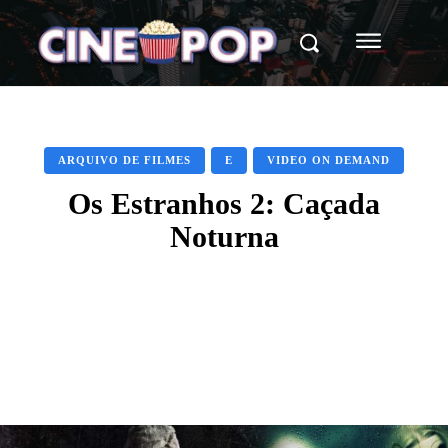
ARQUIVO DE FILMES
E
VIDEO ON DEMAND
Os Estranhos 2: Caçada
Noturna
Facebook
X
WhatsApp