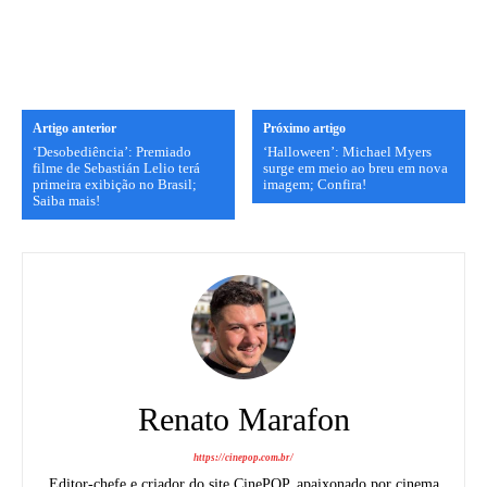
Artigo anterior
Próximo artigo
‘Desobediência’: Premiado
‘Halloween’: Michael Myers
filme de Sebastián Lelio terá
surge em meio ao breu em nova
primeira exibição no Brasil;
imagem; Confira!
Saiba mais!
Renato Marafon
https://cinepop.com.br/
Editor-chefe e criador do site CinePOP, apaixonado por cinema