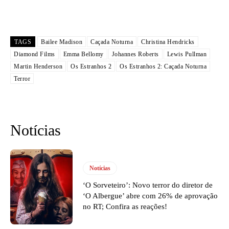
TAGS
Bailee Madison
Caçada Noturna
Christina Hendricks
Diamond Films
Emma Bellomy
Johannes Roberts
Lewis Pullman
Martin Henderson
Os Estranhos 2
Os Estranhos 2: Caçada Noturna
Terror
Notícias
Notícias
‘O Sorveteiro’: Novo terror do diretor de
‘O Albergue’ abre com 26% de aprovação
no RT; Confira as reações!