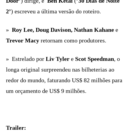
Door’
) dirige, e
Ben Ketai
(
’30 Dias de Noite
2’
) escreveu a última versão do roteiro.
»
Roy Lee, Doug Davison, Nathan Kahane
e
Trevor Macy
retornam como produtores.
» Estrelado por
Liv Tyler
e
Scot Speedman
, o
longa original surpreendeu nas bilheterias ao
redor do mundo, faturando US$ 82 milhões para
um orçamento de US$ 9 milhões.
Trailer: