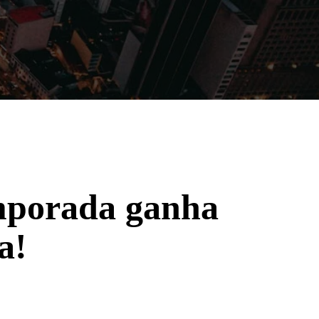
Filmes
Séries
Música
Gênero
emporada ganha
a!