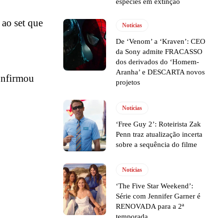
espécies em extinção
ao set que
Notícias
De ‘Venom’ a ‘Kraven’: CEO
‎
da Sony admite FRACASSO
dos derivados do ‘Homem-
Aranha’ e DESCARTA novos
onfirmou
projetos
Notícias
‘Free Guy 2’: Roteirista Zak
Penn traz atualização incerta
sobre a sequência do filme
Notícias
‘The Five Star Weekend’:
Série com Jennifer Garner é
RENOVADA para a 2ª
temporada