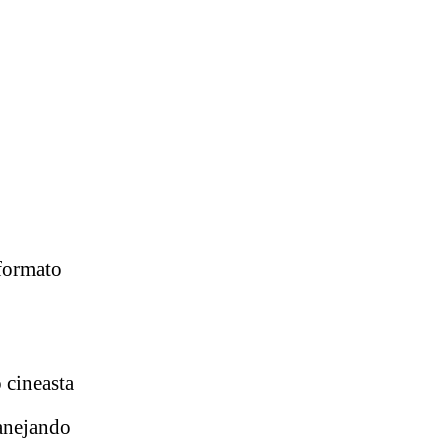
formato
o cineasta
lanejando