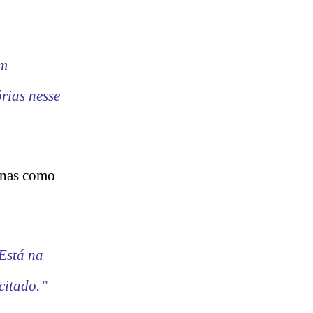
im
rias nesse
penas como
 Está na
citado.”