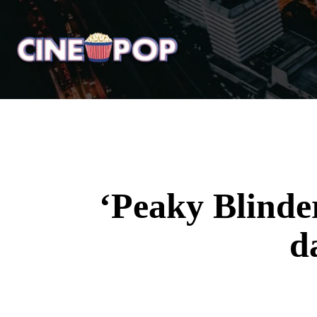
Home
Notícias
Crí
‘Peaky Blinde
d