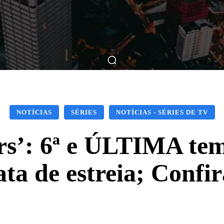
ticas
Breve Nos Cinemas
Matérias
Nos Cinemas
NOTÍCIAS
SÉRIES
NOTÍCIAS - SÉRIES DE TV
rs’: 6ª e ÚLTIMA t
ata de estreia; Confir