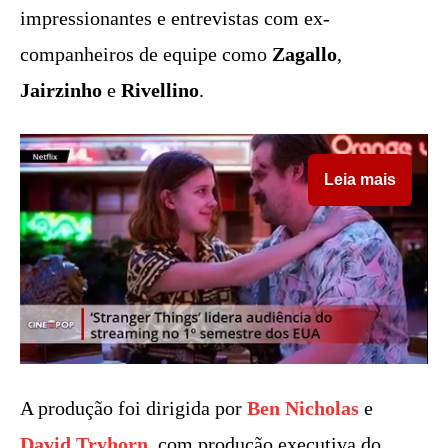
impressionantes e entrevistas com ex-
companheiros de equipe como
Zagallo
,
Jairzinho
e
Rivellino
.
Leia mais
A produção foi dirigida por
Ben Nicholas
e
David Tryhorn
, com produção executiva do