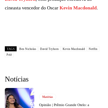
cineasta vencedor do Oscar
Kevin Macdonald
.
TAGS
Ben Nicholas
David Tryhorn
Kevin Macdonald
Netflix
Pelé
Notícias
Matérias
Opinião | Prêmio Grande Otelo: a