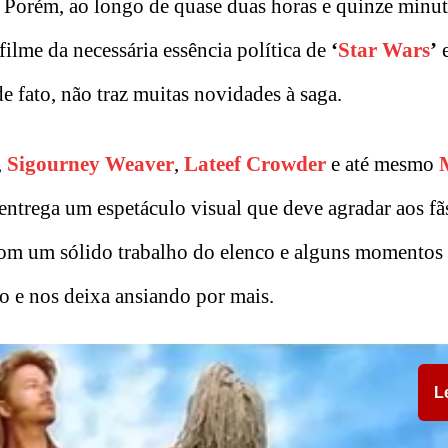
. Porém, ao longo de quase duas horas e quinze minut
filme da necessária essência política de
‘
Star Wars
’
e
e fato, não traz muitas novidades à saga.
,
Sigourney Weaver
,
Lateef Crowder
e até mesmo
entrega um espetáculo visual que deve agradar aos fã
com um sólido trabalho do elenco e alguns momentos h
do e nos deixa ansiando por mais.
L