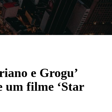
Filmes
Séries
Música
Gênero
riano e Grogu’
e um filme ‘Star