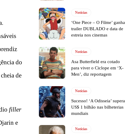
Notícias
a.
‘One Piece – O Filme’ ganha
trailer DUBLADO e data de
nsáveis
estreia nos cinemas
prendiz
Notícias
gência do
Asa Butterfield era cotado
para viver o Ciclope em ‘X-
 cheia de
Men’, diz reportagem
Notícias
Sucesso! ‘A Odisseia’ supera
US$ 1 bilhão nas bilheterias
ódio
filler
mundiais
Djarin e
Notícias