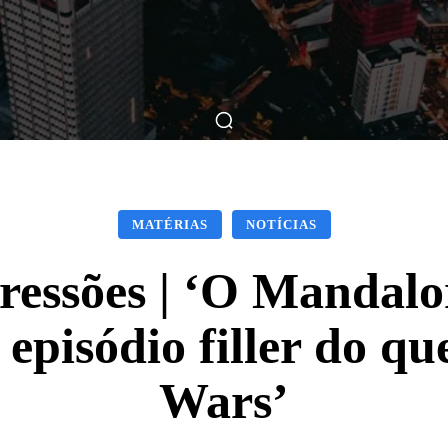
ticas
Breve Nos Cinemas
Matérias
Nos Cinemas
MATÉRIAS
NOTÍCIAS
ressões | ‘O Mandalo
episódio filler do qu
Wars’