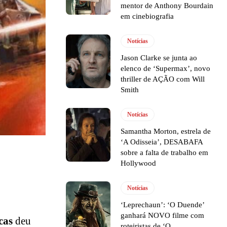
mentor de Anthony Bourdain
em cinebiografia
Notícias
Jason Clarke se junta ao
elenco de ‘Supermax’, novo
thriller de AÇÃO com Will
Smith
Notícias
Samantha Morton, estrela de
‘A Odisseia’, DESABAFA
sobre a falta de trabalho em
Hollywood
Notícias
‘Leprechaun’: ‘O Duende’
ganhará NOVO filme com
cas
deu
roteiristas de ‘O