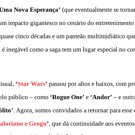
‘Uma Nova Esperança’
(que eventualmente se tornar
 um impacto gigantesco no cenário do entretenimento 
 quase cinco décadas e um panteão multimidiático que
, é inegável como a saga tem um lugar especial no co
isual,
‘
Star Wars
’
passou por altos e baixos, com p
 pelo público – como
‘Rogue One’
e
‘Andor’
– e outr
lito’
. Agora, somos convidados a retornar para esse
loriano e Grogu
’
, que dá continuidade aos eventos