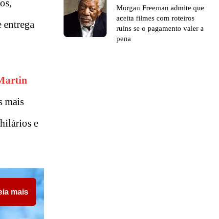
os,
Morgan Freeman admite que
aceita filmes com roteiros
 entrega
ruins se o pagamento valer a
pena
Martin
s mais
ilários e
eia mais