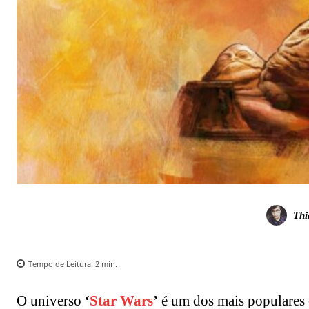
Thi
Tempo de Leitura:
2
min.
O universo
‘
Star Wars
’
é um dos mais populares e