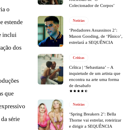
Colecionador de Corpos’
ia o
e estende
Notícias
‘Predadores Assassinos 2’:
 inclui
Mason Gooding, de ‘Pânico’,
estrelará a SEQUÊNCIA
ração dos
Críticas
Crítica | ‘Sebastiana’ – A
inquietude de um artista que
encontra na arte uma forma
roduções
de desabafo
as que
Notícias
 expressivo
‘Spring Breakers 2’: Bella
 da série
Thorne vai estrelar, roteirizar
e dirigir a SEQUÊNCIA