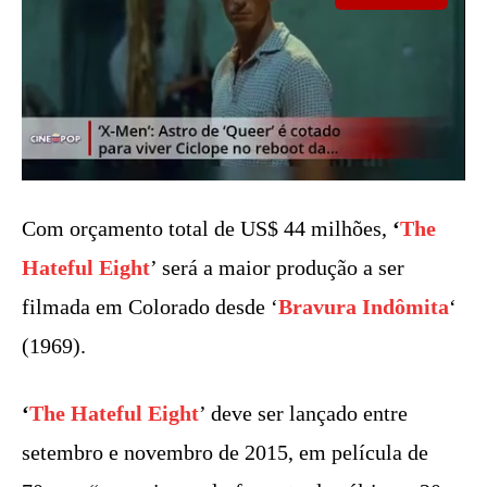
Com orçamento total de US$ 44 milhões,
‘
The
Hateful Eight
’ será a maior produção a ser
filmada em Colorado desde ‘
Bravura Indômita
‘
(1969).
‘
The Hateful Eight
’ deve ser lançado entre
setembro e novembro de 2015, em película de