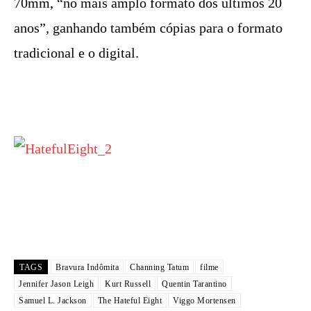
70mm, “no mais amplo formato dos últimos 20
anos”, ganhando também cópias para o formato
tradicional e o digital.
TAGS
Bravura Indômita
Channing Tatum
filme
Jennifer Jason Leigh
Kurt Russell
Quentin Tarantino
Samuel L. Jackson
The Hateful Eight
Viggo Mortensen