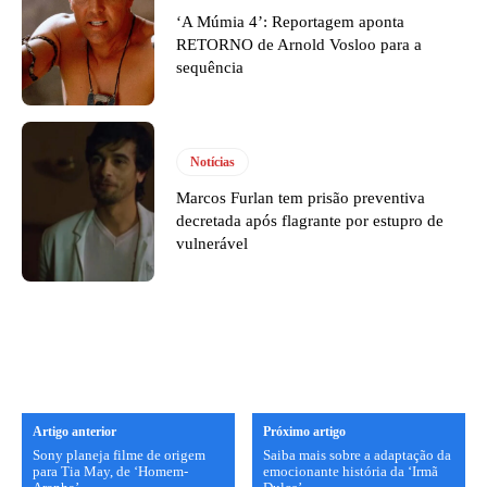
‘A Múmia 4’: Reportagem aponta
RETORNO de Arnold Vosloo para a
sequência
Notícias
Marcos Furlan tem prisão preventiva
decretada após flagrante por estupro de
vulnerável
Artigo anterior
Próximo artigo
Sony planeja filme de origem
Saiba mais sobre a adaptação da
para Tia May, de ‘Homem-
emocionante história da ‘Irmã