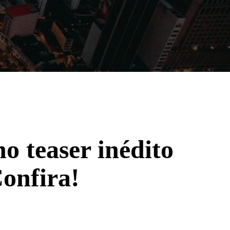
Filmes
Séries
Música
Gênero
o teaser inédito
Confira!