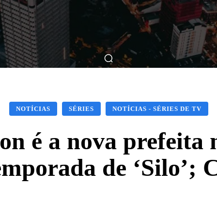
ticas
Breve Nos Cinemas
Matérias
Nos Cinemas
NOTÍCIAS
SÉRIES
NOTÍCIAS - SÉRIES DE TV
n é a nova prefeita n
emporada de ‘Silo’; 