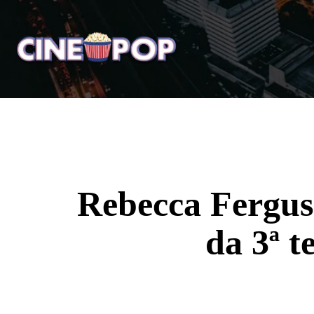
Home
Notícias
Crí
Rebecca Ferguso
da 3ª t