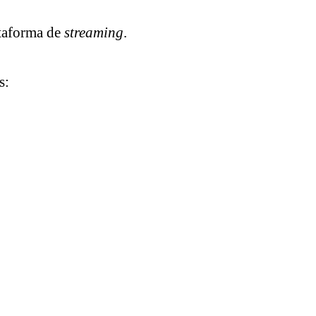
taforma de
streaming
.
s: