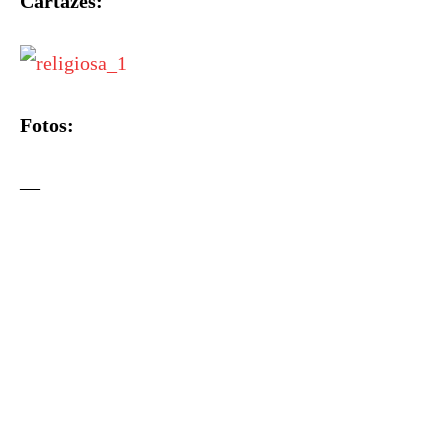
Cartazes:
Fotos:
—