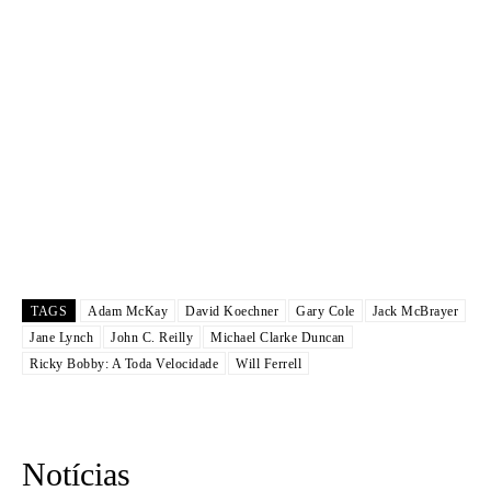
TAGS
Adam McKay
David Koechner
Gary Cole
Jack McBrayer
Jane Lynch
John C. Reilly
Michael Clarke Duncan
Ricky Bobby: A Toda Velocidade
Will Ferrell
Notícias