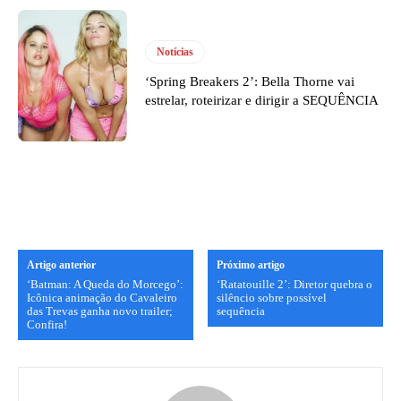
Notícias
‘Spring Breakers 2’: Bella Thorne vai
estrelar, roteirizar e dirigir a SEQUÊNCIA
Artigo anterior
Próximo artigo
‘Batman: A Queda do Morcego’:
‘Ratatouille 2’: Diretor quebra o
Icônica animação do Cavaleiro
silêncio sobre possível
das Trevas ganha novo trailer;
sequência
Confira!