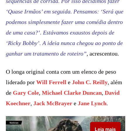
sequências de corrida. Por isso decidimos fazer
‘Quase Irmãos’ em seguida. Pensamos: ‘Será que
podemos simplesmente fazer uma comédia dentro
de uma casa?’. Estávamos exaustos depois de
‘Ricky Bobby’. A ideia nunca chegou ao ponto de
ganhar um tratamento de roteiro”
, acrescentou.
O longa original conta com um elenco de peso
liderado por
Will Ferrell
e
John C. Reilly
, além
de
Gary Cole
,
Michael Clarke Duncan
,
David
Koechner
,
Jack McBrayer
e
Jane Lynch
.
Leia mais